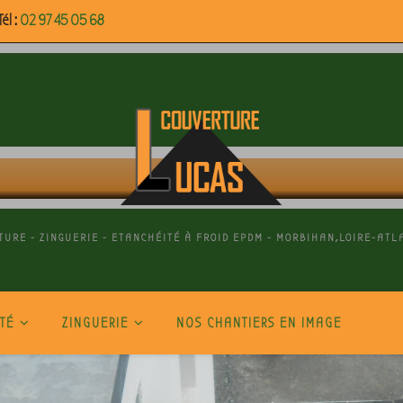
él :
02 97 45 05 68
TURE - ZINGUERIE - ETANCHÉITÉ À FROID EPDM - MORBIHAN,LOIRE-ATL
TÉ
ZINGUERIE
NOS CHANTIERS EN IMAGE