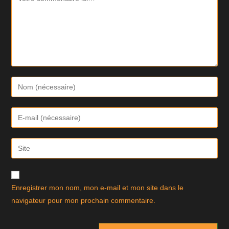
Enter
your
name
Enter
or
your
username
email
Saisir
to
address
l’URL
comment
to
de
comment
votre
Enregistrer mon nom, mon e-mail et mon site dans le
site
navigateur pour mon prochain commentaire.
(facultatif)