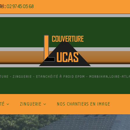
él :
02 97 45 05 68
TURE - ZINGUERIE - ETANCHÉITÉ À FROID EPDM - MORBIHAN,LOIRE-ATL
TÉ
ZINGUERIE
NOS CHANTIERS EN IMAGE